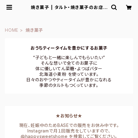
焼き菓子 | タルト・焼き菓子のお店H
appysweetshome ハッピースイ
ーツホーム
HOME
焼き菓子
おうちティータイムを豊かにするお菓子
“子どもと一緒に楽しんでもらいたい”
そんな想いで全てのお菓子に
体に優しいてん菜糖・よつばバター
北海道小麦粉 を使っています。
日々のおやつやティータイムが豊かになれる
季節のタルトもつくっています。
★お知らせ★
現在、妊娠中のためBASEでの販売をお休み中です。
Instagramで月１回販売をしていますので、
@happysweetshome を検索してご覧ください。